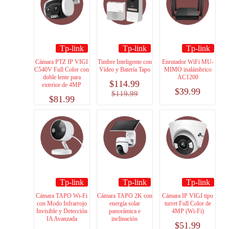
Tp-link
Tp-link
Tp-link
Cámara PTZ IP VIGI
Timbre Inteligente con
Enrutador WiFi MU-
C540V Full Color con
Vídeo y Batería Tapo
MIMO inalámbrico
doble lente para
AC1200
$
114.99
exterior de 4MP
$
39.99
$
119.99
$
81.99
Tp-link
Tp-link
Tp-link
Cámara TAPO Wi-Fi
Cámara TAPO 2K con
Cámara IP VIGI tipo
con Modo Infrarrojo
energía solar
turret Full Color de
Invisible y Detección
panorámica e
4MP (Wi-Fi)
IA Avanzada
inclinación
$
51.99