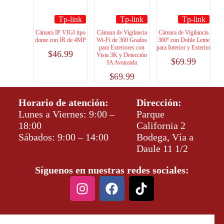
Tp-link
Tp-link
Tp-link
Cámara IP VIGI tipo
Cámara de Vigilancia
Cámara de Vigilancia
dome con IR de 4MP
Wi-Fi de 360 Grados
360º con Doble Lente
para Exteriores con
para Interior y Exterior
$
46.99
Vista 3K y Detección
$
69.99
IA Avanzada
$
69.99
Horario de atención:
Dirección:
Lunes a Viernes: 9:00 –
Parque
18:00
California 2
Sábados: 9:00 – 14:00
Bodega, Vía a
Daule 11 1/2
Síguenos en nuestras redes sociales: