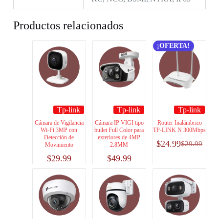
Productos relacionados
¡OFERTA!
Tp-link
Tp-link
Tp-link
Cámara de Vigilancia
Cámara IP VIGI tipo
Router Inalámbrico
Wi-Fi 3MP con
bullet Full Color para
TP-LINK N 300Mbps
Detección de
exteriores de 4MP
$
24.99
$
29.99
Movimiento
2.8MM
$
29.99
$
49.99