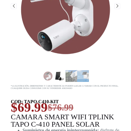
*LA ILUSTRACIÓN, DIMENSIONES Y CARACTERISTICAS PUEDEN LLEGAR A VARIAR CON EL PRODUCTO FINAL,
CUALQUIER DUDA CONSULTAR CON SU VENDEDOR ASIGNADO
COD: TAPO-C410-KIT
$
69.99
$
76.99
CAMARA SMART WIFI TPLINK
TAPO C-410 PANEL SOLAR
Suministro de energía ininterrumpida:
disfrute de