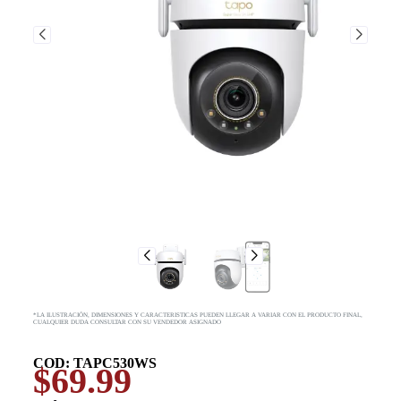
*LA ILUSTRACIÓN, DIMENSIONES Y CARACTERISTICAS PUEDEN LLEGAR A VARIAR CON EL PRODUCTO FINAL,
CUALQUIER DUDA CONSULTAR CON SU VENDEDOR ASIGNADO
COD: TAPC530WS
$
69.99