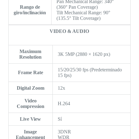
Pan Mechanical Range: 340°
Rango de
(360° Pan Coverage)
giro/inclinación
Tilt Mechanical Range: 90°
(135.5° Tilt Coverage)
VIDEO & AUDIO
Maximum
3K 5MP (2880 × 1620 px)
Resolution
15/20/25/30 fps (Predeterminado
Frame Rate
15 fps)
Digital Zoom
12x
Video
H.264
Compression
Live View
Sí
Image
3DNR
Enhancement
WDR