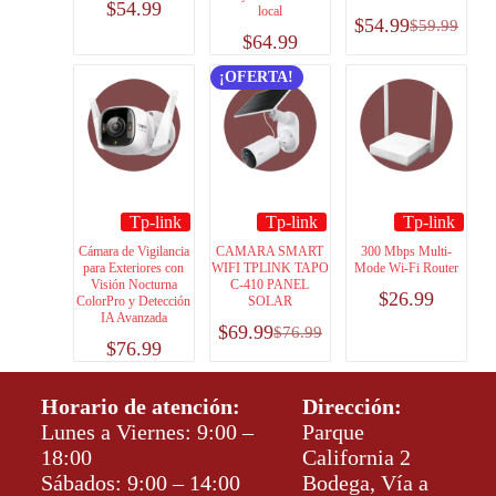
$
54.99
local
$
54.99
$
59.99
$
64.99
¡OFERTA!
Tp-link
Tp-link
Tp-link
Cámara de Vigilancia
CAMARA SMART
300 Mbps Multi-
para Exteriores con
WIFI TPLINK TAPO
Mode Wi-Fi Router
Visión Nocturna
C-410 PANEL
$
26.99
ColorPro y Detección
SOLAR
IA Avanzada
$
69.99
$
76.99
$
76.99
Horario de atención:
Dirección:
Lunes a Viernes: 9:00 –
Parque
18:00
California 2
Sábados: 9:00 – 14:00
Bodega, Vía a