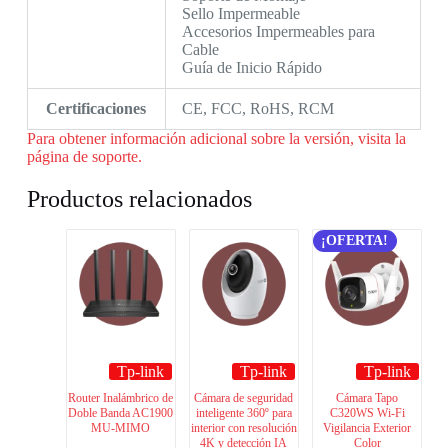
Sello Impermeable
Accesorios Impermeables para
Cable
Guía de Inicio Rápido
Certificaciones
CE, FCC, RoHS, RCM
Para obtener información adicional sobre la versión, visita la
página de soporte.
Productos relacionados
¡OFERTA!
Tp-link
Tp-link
Tp-link
Router Inalámbrico de
Cámara de seguridad
Cámara Tapo
Doble Banda AC1900
inteligente 360º para
C320WS Wi-Fi
MU-MIMO
interior con resolución
Vigilancia Exterior
4K y detección IA
Color