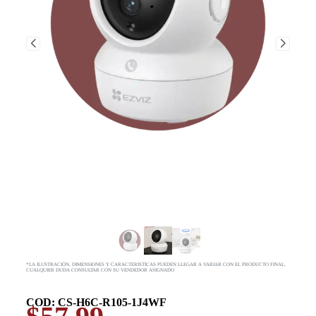
*LA ILUSTRACIÓN, DIMENSIONES Y CARACTERISTICAS PUEDEN LLEGAR A VARIAR CON EL PRODUCTO FINAL,
CUALQUIER DUDA CONSULTAR CON SU VENDEDOR ASIGNADO
COD: CS-H6C-R105-1J4WF