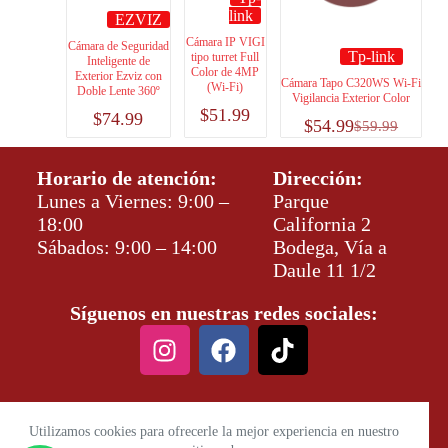
link
EZVIZ
Cámara IP VIGI
Cámara de Seguridad
Tp-link
tipo turret Full
Inteligente de
Color de 4MP
Exterior Ezviz con
Cámara Tapo C320WS Wi-Fi
(Wi-Fi)
Doble Lente 360º
Vigilancia Exterior Color
$
51.99
$
74.99
$
54.99
$
59.99
Horario de atención:
Dirección:
Lunes a Viernes: 9:00 –
Parque
18:00
California 2
Sábados: 9:00 – 14:00
Bodega, Vía a
Daule 11 1/2
Síguenos en nuestras redes sociales:
Utilizamos cookies para ofrecerle la mejor experiencia en nuestro