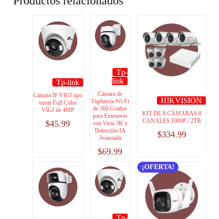
Productos relacionados
Tp-
link
Tp-link
Cámara de
Cámara IP VIGI tipo
HIKVISION
Vigilancia Wi-Fi
turret Full Color
de 360 Grados
VIGI de 4MP
KIT DE 8 CÁMARAS 8
para Exteriores
CANALES 1080P / 2TB
$
45.99
con Vista 3K y
Detección IA
$
334.99
Avanzada
$
69.99
¡OFERTA!
Tp-