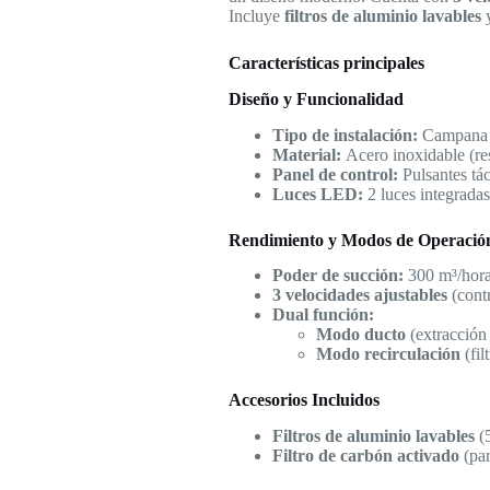
Incluye
filtros de aluminio lavables
Características principales
Diseño y Funcionalidad
Tipo de instalación:
Campana 
Material:
Acero inoxidable (resi
Panel de control:
Pulsantes táct
Luces LED:
2 luces integradas
Rendimiento y Modos de Operació
Poder de succión:
300 m³/hora 
3 velocidades ajustables
(contr
Dual función:
Modo ducto
(extracción 
Modo recirculación
(fil
Accesorios Incluidos
Filtros de aluminio lavables
(5
Filtro de carbón activado
(par