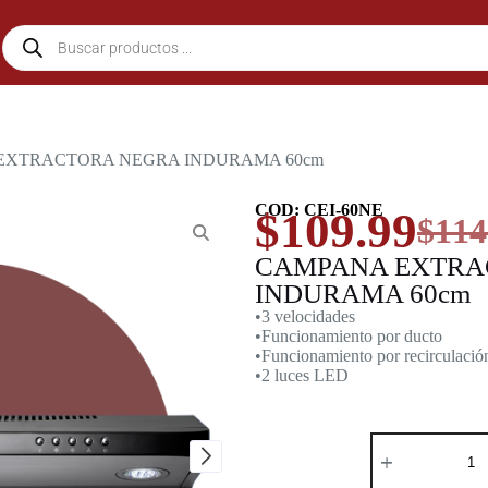
EXTRACTORA NEGRA INDURAMA 60cm
COD: CEI-60NE
$
109.99
$
114
CAMPANA EXTRA
INDURAMA 60cm
•3 velocidades
•Funcionamiento por ducto
•Funcionamiento por recirculación
•2 luces LED