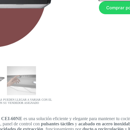
Comprar p
AS PUEDEN LLEGAR A VARIAR CON EL
ON SU VENDEDOR ASIGNADO
a CEI-60NE
es una solución eficiente y elegante para mantener tu coci
a
, panel de control con
pulsantes táctiles
y
acabado en acero inoxidab
ocidades de extracción
, funcionamiento por
ducto o recirculación
y