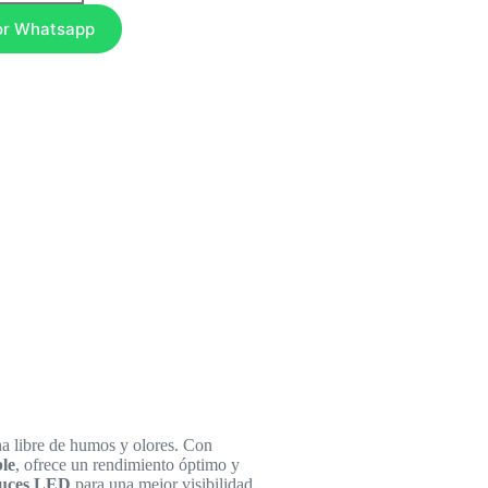
or Whatsapp
na libre de humos y olores. Con
le
, ofrece un rendimiento óptimo y
luces LED
para una mejor visibilidad.