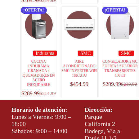
$
204.99
$
214.99
¡OFERTA!
¡OFERTA!
Indurama
SMC
SMC
COCINA
AIRE
CONGELADOR SMC
INDURAMA
ACONDICIONADO
PUERTAS SUPERIOR
GRANADA 4
SMC INVERTER WIFI
TRANSPARENTES
QUEMADORES EN
18K/BTU
100 LT
ACERO
$
454.99
$
209.99
$
219.99
INOXIDABLE
$
289.99
$
314.99
Horario de atención:
Dirección:
Lunes a Viernes: 9:00 –
Parque
18:00
California 2
Sábados: 9:00 – 14:00
Bodega, Vía a
Daule 11 1/2