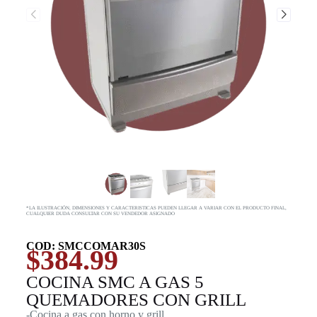
*LA ILUSTRACIÓN, DIMENSIONES Y CARACTERISTICAS PUEDEN LLEGAR A VARIAR CON EL PRODUCTO FINAL,
CUALQUIER DUDA CONSULTAR CON SU VENDEDOR ASIGNADO
COD: SMCCOMAR30S
$
384.99
COCINA SMC A GAS 5
QUEMADORES CON GRILL
-Cocina a gas con horno y grill