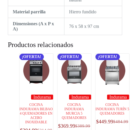
Material parrilla
Hierro fundido
Dimensiones (A x P x
76 x 58 x 97 cm
A)
Productos relacionados
¡OFERTA!
¡OFERTA!
¡OFERTA!
Indurama
Indurama
Indurama
COCINA
COCINA
COCINA
INDURAMA BILBAO
INDURAMA
INDURAMA TURÍN 5
4 QUEMADORES EN
MURCIA 5
QUEMADORES
ACERO
QUEMADORES
$
449.99
$
484.99
INOXIDABLE
$
369.99
$
389.99