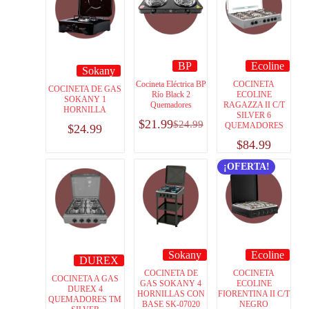
BP
Ecoline
Sokany
Cocineta Eléctrica BP
COCINETA
COCINETA DE GAS
Río Black 2
ECOLINE
SOKANY 1
Quemadores
RAGAZZA II C/T
HORNILLA
SILVER 6
$
21.99
$
24.99
QUEMADORES
$
24.99
$
84.99
¡OFERTA!
Sokany
Ecoline
DUREX
COCINETA DE
COCINETA
COCINETA A GAS
GAS SOKANY 4
ECOLINE
DUREX 4
HORNILLAS CON
FIORENTINA II C/T
QUEMADORES TM
BASE SK-07020
NEGRO