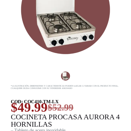
*LA ILUSTRACIÓN, DIMENSIONES Y CARACTERISTICAS PUEDEN LLEGAR A VARIAR CON EL PRODUCTO FINAL,
CUALQUIER DUDA CONSULTAR CON SU VENDEDOR ASIGNADO
COD: COC410-TM-LX
$
49.99
$
52.99
COCINETA PROCASA AURORA 4
HORNILLAS
– Tablero de acero inoxidable