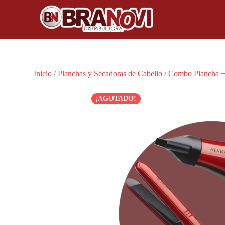
Inicio
/
Planchas y Secadoras de Cabello
/
Combo Plancha +
¡AGOTADO!