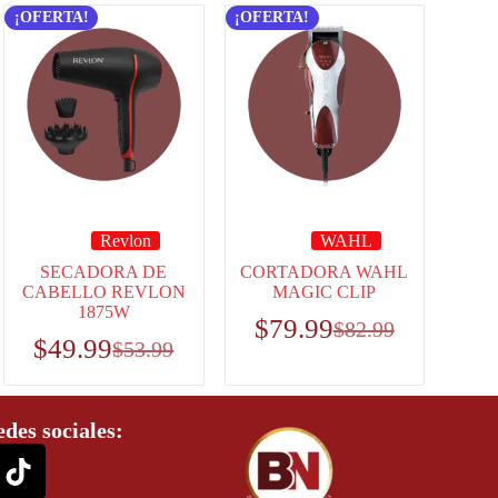
¡OFERTA!
¡OFERTA!
Revlon
WAHL
SECADORA DE
CORTADORA WAHL
CABELLO REVLON
MAGIC CLIP
1875W
$
79.99
$
82.99
$
49.99
$
53.99
edes sociales: