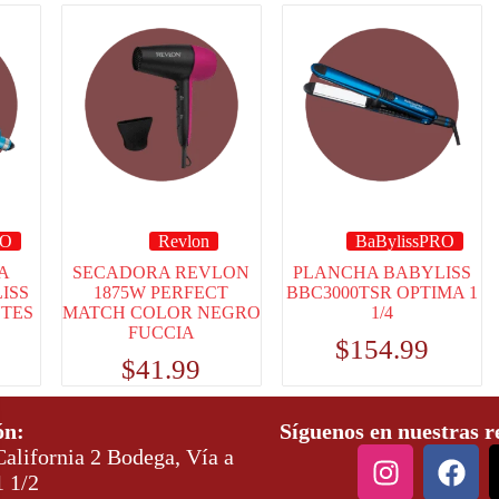
RO
Revlon
BaBylissPRO
A
SECADORA REVLON
PLANCHA BABYLISS
ISS
1875W PERFECT
BBC3000TSR OPTIMA 1
NTES
MATCH COLOR NEGRO
1/4
FUCCIA
$
154.99
$
41.99
ón:
Síguenos en nuestras r
alifornia 2 Bodega, Vía a
1 1/2