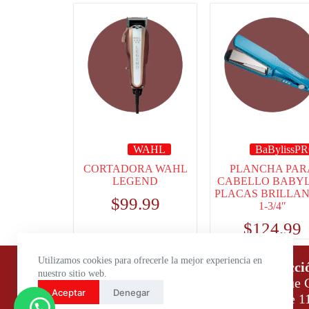
WAHL
BaBylissP
CORTADORA WAHL
PLANCHA PAR
LEGEND
CABELLO BABYL
PLACAS BRILLA
$
99.99
1-3/4″
$
124.99
Utilizamos cookies para ofrecerle la mejor experiencia en
Horario de atención:
Direcci
nuestro sitio web.
Lunes a Viernes: 9:00 – 18:00
Parque C
Aceptar
Denegar
Sábados: 9:00 – 14:00
Daule 1