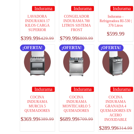
Indurama
Indurama
Indurama
LAVADORA
CONGELADOR
Indurama –
INDURAMA 17
INDURAMA 700
Refrigeradora RI-530 |
KILOS CARGA
LITROS SISTEMA
376 Litros
SUPERIOR
FROST
$
599.99
$
399.99
$
799.99
$
429.99
$
809.99
¡OFERTA!
¡OFERTA!
¡OFERTA!
Indurama
Indurama
Indurama
COCINA
COCINA
COCINA
INDURAMA
INDURAMA
INDURAMA
MURCIA 5
MONTECARLO 5
GRANADA 4
QUEMADORES
QUEMADORES
QUEMADORES EN
ACERO
$
369.99
$
689.99
$
389.99
$
709.99
INOXIDABLE
$
289.99
$
314.99