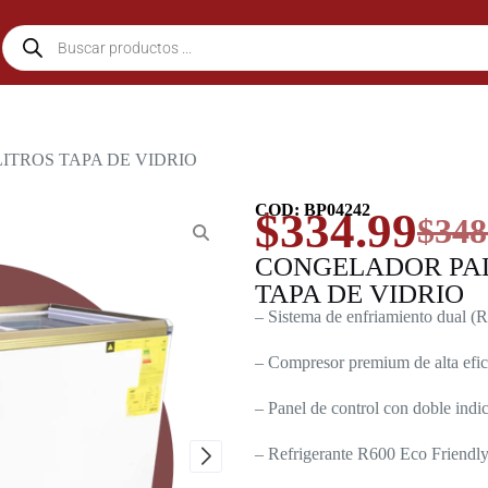
ITROS TAPA DE VIDRIO
COD: BP04242
$
334.99
$
348
CONGELADOR PAL
TAPA DE VIDRIO
– Sistema de enfriamiento dual (
– Compresor premium de alta efici
– Panel de control con doble indi
– Refrigerante R600 Eco Friendly