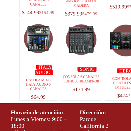
Watts RMS CAJA DE
CANALES
MADERA
$
519.99
$
$
144.99
$
154.99
$
379.99
$
479.99
ITALY
SONIC
HER
AUDIO
CONSOLA 6 CANALES
CONTROL
CONSOLA MIXER
SONIC XTREAMPRO8
HERCULES
ITALY AUDIO 6
IMPULSE 
$
174.99
CANALES
$
474.
$
64.99
Horario de atención:
Dirección:
Lunes a Viernes: 9:00 –
Parque
18:00
California 2