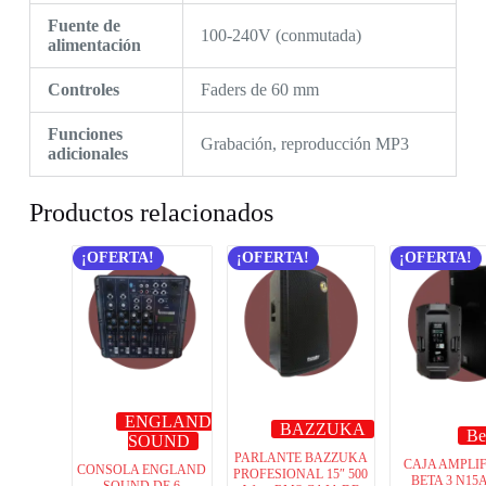
Fuente de
100-240V (conmutada)
alimentación
Controles
Faders de 60 mm
Funciones
Grabación, reproducción MP3
adicionales
Productos relacionados
¡OFERTA!
¡OFERTA!
¡OFERTA!
ENGLAND
BAZZUKA
Be
SOUND
PARLANTE BAZZUKA
CAJA AMPLI
CONSOLA ENGLAND
PROFESIONAL 15″ 500
BETA 3 N15
SOUND DE 6