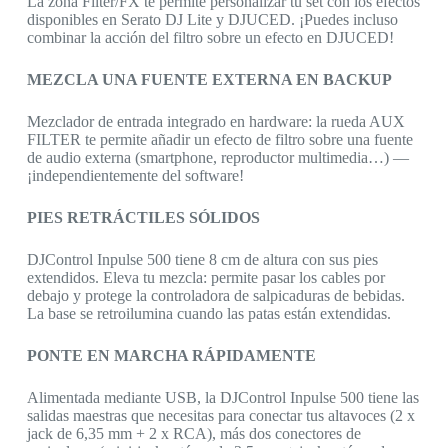
La zona Filter/FX te permite personalizar tu set con los efectos
disponibles en Serato DJ Lite y DJUCED. ¡Puedes incluso
combinar la acción del filtro sobre un efecto en DJUCED!
MEZCLA UNA FUENTE EXTERNA EN BACKUP
Mezclador de entrada integrado en hardware: la rueda AUX
FILTER te permite añadir un efecto de filtro sobre una fuente
de audio externa (smartphone, reproductor multimedia…) —
¡independientemente del software!
PIES RETRÁCTILES SÓLIDOS
DJControl Inpulse 500 tiene 8 cm de altura con sus pies
extendidos. Eleva tu mezcla: permite pasar los cables por
debajo y protege la controladora de salpicaduras de bebidas.
La base se retroilumina cuando las patas están extendidas.
PONTE EN MARCHA RÁPIDAMENTE
Alimentada mediante USB, la DJControl Inpulse 500 tiene las
salidas maestras que necesitas para conectar tus altavoces (2 x
jack de 6,35 mm + 2 x RCA), más dos conectores de