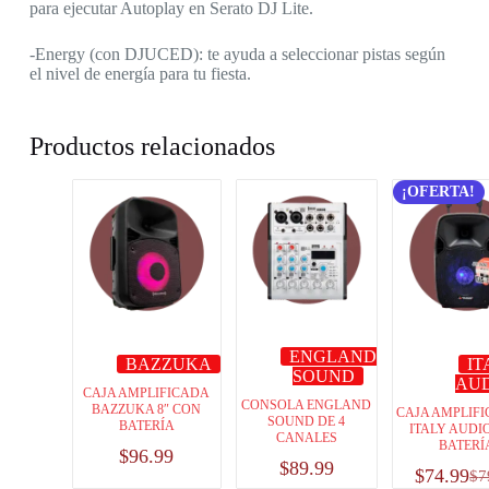
para ejecutar Autoplay en Serato DJ Lite.
-Energy (con DJUCED): te ayuda a seleccionar pistas según
el nivel de energía para tu fiesta.
Productos relacionados
¡OFERTA!
ENGLAND
BAZZUKA
IT
SOUND
AU
CAJA AMPLIFICADA
CONSOLA ENGLAND
BAZZUKA 8″ CON
CAJA AMPLIFI
SOUND DE 4
BATERÍA
ITALY AUDI
CANALES
BATERÍ
$
96.99
$
89.99
$
74.99
$
7