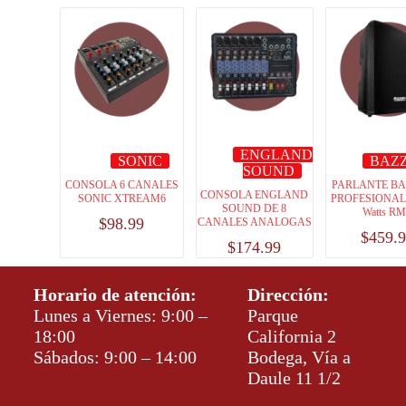
ENGLAND
SONIC
BAZ
SOUND
CONSOLA 6 CANALES
PARLANTE B
CONSOLA ENGLAND
SONIC XTREAM6
PROFESIONAL 
SOUND DE 8
Watts R
$
98.99
CANALES ANALOGAS
$
459.
$
174.99
Horario de atención:
Dirección:
Lunes a Viernes: 9:00 –
Parque
18:00
California 2
Sábados: 9:00 – 14:00
Bodega, Vía a
Daule 11 1/2