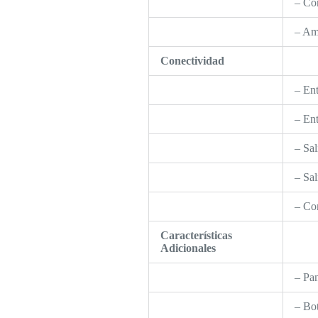
– Con
– Amp
Conectividad
– Ent
– Ent
– Sal
– Sal
– Co
Características
Adicionales
– Pan
– Bot