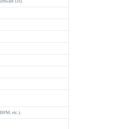
software DJ).
 BPM, etc.).