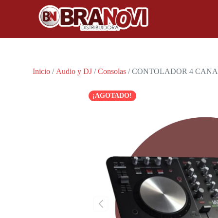
Inicio
/
Audio y DJ
/
Consolas
/ CONTOLADOR 4 CANAL
¡AGOTADO!