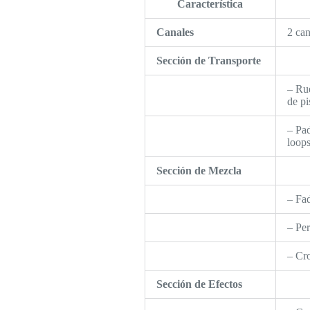
Característica
Canales
2 can
Sección de Transporte
– Rue
de pi
– Pad
loops
Sección de Mezcla
– Fad
– Per
– Cro
Sección de Efectos