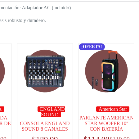
mentación: Adaptador AC (incluido).
sis robusto y duradero.
¡OFERTA!
A
ENGLAND
American Star
SOUND
ADA
PARLANTE AMERICAN
R DE
CONSOLA ENGLAND
STAR WOOFER 10″
SOUND 8 CANALES
CON BATERÍA