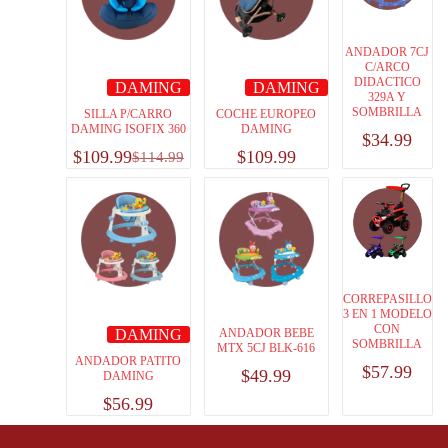
ANDADOR 7CJ
C/ARCO
DIDACTICO
DAMING
DAMING
329A Y
SOMBRILLA
SILLA P/CARRO
COCHE EUROPEO
DAMING ISOFIX 360
DAMING
$
34.99
$
109.99
$
109.99
$
114.99
CORREPASILLO
3 EN 1 MODELO
CON
DAMING
ANDADOR BEBE
SOMBRILLA
MTX 5CJ BLK-616
ANDADOR PATITO
$
57.99
$
49.99
DAMING
$
56.99