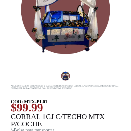
*LA ILUSTRACIÓN, DIMENSIONES Y CARACTERISTICAS PUEDEN LLEGAR A VARIAR CON EL PRODUCTO FINAL,
CUALQUIER DUDA CONSULTAR CON SU VENDEDOR ASIGNADO
COD: MTX-PL01
$
99.99
CORRAL 1CJ C/TECHO MTX
P/COCHE
‘-Bolsa para transportar