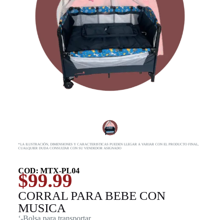
*LA ILUSTRACIÓN, DIMENSIONES Y CARACTERISTICAS PUEDEN LLEGAR A VARIAR CON EL PRODUCTO FINAL,
CUALQUIER DUDA CONSULTAR CON SU VENDEDOR ASIGNADO
COD: MTX-PL04
$
99.99
CORRAL PARA BEBE CON
MUSICA
‘-Bolsa para transportar