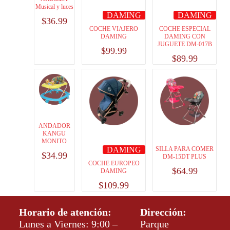
Musical y luces
DAMING
DAMING
$
36.99
COCHE VIAJERO
COCHE ESPECIAL
DAMING
DAMING CON
JUGUETE DM-017B
$
99.99
$
89.99
ANDADOR
KANGU
MONITO
DAMING
SILLA PARA COMER
$
34.99
DM-15DT PLUS
COCHE EUROPEO
$
64.99
DAMING
$
109.99
Horario de atención:
Dirección:
Lunes a Viernes: 9:00 –
Parque