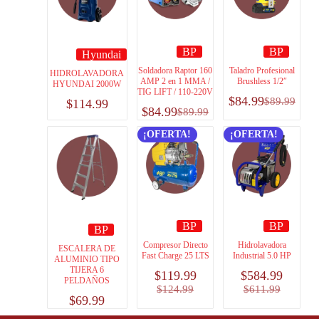
BP
BP
Hyundai
Soldadora Raptor 160
Taladro Profesional
HIDROLAVADORA
AMP 2 en 1 MMA /
Brushless 1/2″
HYUNDAI 2000W
TIG LIFT / 110-220V
$
84.99
$
89.99
$
114.99
$
84.99
$
89.99
¡OFERTA!
¡OFERTA!
BP
BP
BP
Compresor Directo
Hidrolavadora
ESCALERA DE
Fast Charge 25 LTS
Industrial 5.0 HP
ALUMINIO TIPO
TIJERA 6
$
119.99
$
584.99
PELDAÑOS
$
124.99
$
611.99
$
69.99