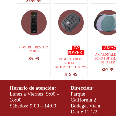
$
199.99
CONTROL REMOTO
BX
AMA
TV BOX
POWER
AMAZON AL
$
5.99
ECHO POP SM
REGULADOR DE
SPEAKER
VOLTAJE
AUTOMATICO 250 WA
$
67.99
$
19.99
Horario de atención:
Dirección:
Lunes a Viernes: 9:00 –
Parque
18:00
California 2
Sábados: 9:00 – 14:00
Bodega, Vía a
Daule 11 1/2