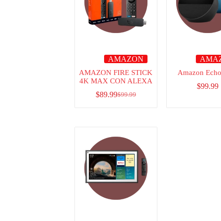
AMAZON
AMA
AMAZON FIRE STICK
Amazon Echo
4K MAX CON ALEXA
$
99.99
$
89.99
$
99.99