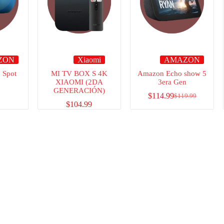
ZON
Xiaomi
AMAZON
 Spot
MI TV BOX S 4K
Amazon Echo show 5
XIAOMI (2DA
3era Gen
GENERACIÓN)
$
114.99
$
119.99
$
104.99