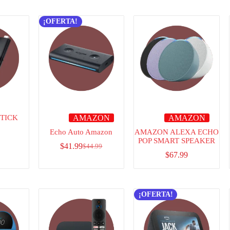
¡OFERTA!
STICK
AMAZON
AMAZON
Echo Auto Amazon
AMAZON ALEXA ECHO
POP SMART SPEAKER
$
41.99
$
44.99
$
67.99
¡OFERTA!