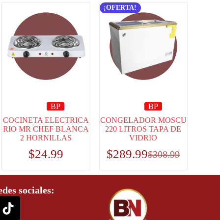
¡OFERTA!
BP
BP
COCINETA ELECTRICA
CONGELADOR MOSCU
RIO MR CHEF BLANCA
220 LITROS TAPA DE
2 HORNILLAS
VIDRIO
$
24.99
$
289.99
$
308.99
edes sociales: