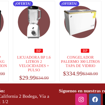
¡OFERTA!
¡OFERTA!
BP
BP
P
LICUADORA BP 1.6
CONGELADOR
 KG
LITROS 2
PALERMO 300 LITROS
TION
VELOCIDADES +
TAPA DE VIDRIO
PULSO
$
334.99
.99
$
348.99
$
29.99
$
34.99
ón:
Síguenos en nuestras r
alifornia 2 Bodega, Vía a
1 1/2