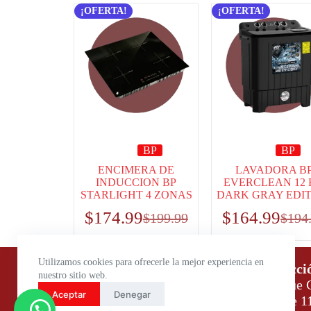
¡OFERTA!
¡OFERTA!
BP
BP
ENCIMERA DE
LAVADORA B
INDUCCION BP
EVERCLEAN 12
STARLIGHT 4 ZONAS
DARK GRAY EDI
$
174.99
$
164.99
$
199.99
$
194
Utilizamos cookies para ofrecerle la mejor experiencia en
Horario de atención:
Direcci
nuestro sitio web.
Lunes a Viernes: 9:00 – 18:00
Parque C
Aceptar
Denegar
Sábados: 9:00 – 14:00
Daule 1