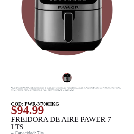
*LA ILUSTRACIÓN, DIMENSIONES Y CARACTERISTICAS PUEDEN LLEGAR A VARIAR CON EL PRODUCTO FINAL,
CUALQUIER DUDA CONSULTAR CON SU VENDEDOR ASIGNADO
COD: PWR-N700HKG
$
94.99
FREIDORA DE AIRE PAWER 7
LTS
– Capacidad: 7lts