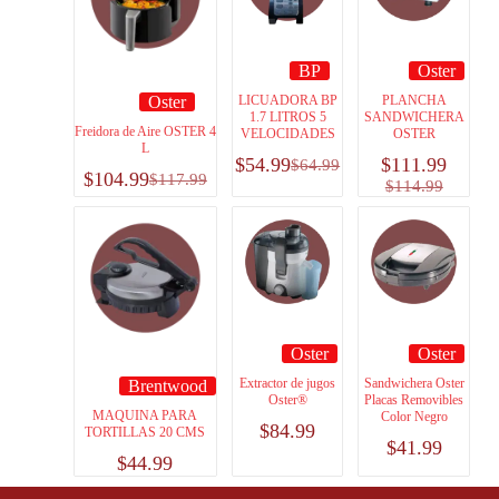
BP
Oster
LICUADORA BP
PLANCHA
Oster
1.7 LITROS 5
SANDWICHERA
Freidora de Aire OSTER 4
VELOCIDADES
OSTER
L
$
54.99
$
111.99
$
64.99
$
104.99
$
117.99
$
114.99
Oster
Oster
Extractor de jugos
Sandwichera Oster
Brentwood
Oster®
Placas Removibles
MAQUINA PARA
Color Negro
$
84.99
TORTILLAS 20 CMS
$
41.99
$
44.99