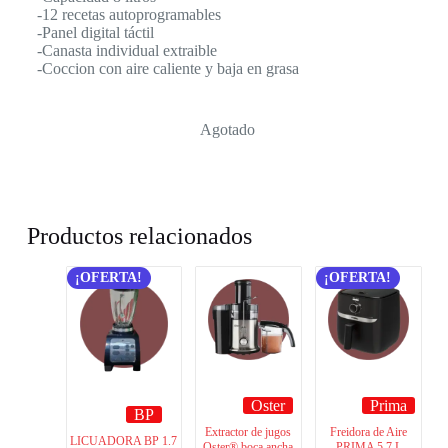
-12 recetas autoprogramables
-Panel digital táctil
-Canasta individual extraible
-Coccion con aire caliente y baja en grasa
Agotado
Productos relacionados
¡OFERTA!
¡OFERTA!
Oster
Prima
BP
Extractor de jugos
Freidora de Aire
LICUADORA BP 1.7
Oster® boca ancha
PRIMA 5.7 L