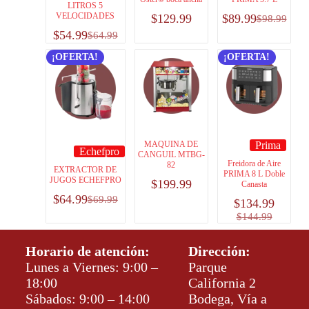
LITROS 5
VELOCIDADES
$
129.99
$
89.99
$
98.99
$
54.99
$
64.99
¡OFERTA!
¡OFERTA!
MAQUINA DE
Prima
Echefpro
CANGUIL MTBG-
Freidora de Aire
82
EXTRACTOR DE
PRIMA 8 L Doble
JUGOS ECHEFPRO
$
199.99
Canasta
$
64.99
$
69.99
$
134.99
$
144.99
Horario de atención:
Dirección:
Lunes a Viernes: 9:00 –
Parque
18:00
California 2
Sábados: 9:00 – 14:00
Bodega, Vía a