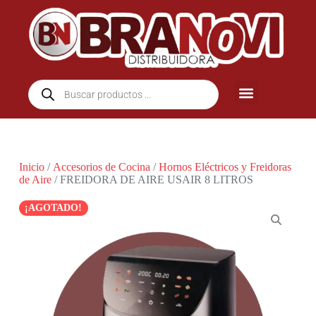
Inicio
/
Accesorios de Cocina
/
Hornos Eléctricos y Freidoras
de Aire
/ FREIDORA DE AIRE USAIR 8 LITROS
¡AGOTADO!