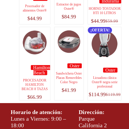
Indurama
Extractor de jugos
Procesador de
HORNO TOSTADOR
Oster®
alimentos Oster®
HTI 10 LITROS
$
84.99
$
44.99
$
44.99
$
59.99
¡OFERTA!
Oster
Hamilton
Oster
Beach
Sandwichera Oster
Licuadora clásica
Placas Removibles
PROCESADOR
Oster® negra serie
Color Negro
HAMILTON
profesional
BEACH 8 TAZAS
$
41.99
$
114.99
$
119.99
$
66.99
Horario de atención:
Dirección:
Lunes a Viernes: 9:00 –
Parque
18:00
California 2