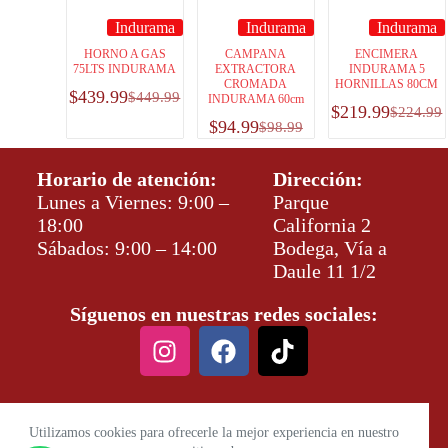
Indurama
Indurama
Indurama
HORNO A GAS
CAMPANA
ENCIMERA
75LTS INDURAMA
EXTRACTORA
INDURAMA 5
CROMADA
HORNILLAS 80CM
$
439.99
$
449.99
INDURAMA 60cm
$
219.99
$
224.99
$
94.99
$
98.99
Horario de atención:
Dirección:
Lunes a Viernes: 9:00 –
Parque
18:00
California 2
Sábados: 9:00 – 14:00
Bodega, Vía a
Daule 11 1/2
Síguenos en nuestras redes sociales:
Utilizamos cookies para ofrecerle la mejor experiencia en nuestro