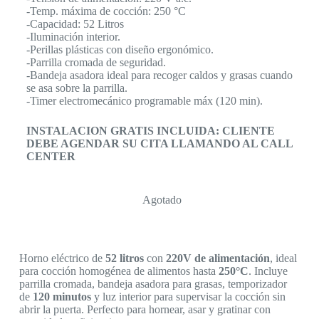
-Temp. máxima de cocción: 250 °C
-Capacidad: 52 Litros
-Iluminación interior.
-Perillas plásticas con diseño ergonómico.
-Parrilla cromada de seguridad.
-Bandeja asadora ideal para recoger caldos y grasas cuando
se asa sobre la parrilla.
-Timer electromecánico programable máx (120 min).
INSTALACION GRATIS INCLUIDA: CLIENTE
DEBE AGENDAR SU CITA LLAMANDO AL CALL
CENTER
Agotado
Horno eléctrico de
52 litros
con
220V de alimentación
, ideal
para cocción homogénea de alimentos hasta
250°C
. Incluye
parrilla cromada, bandeja asadora para grasas, temporizador
de
120 minutos
y luz interior para supervisar la cocción sin
abrir la puerta. Perfecto para hornear, asar y gratinar con