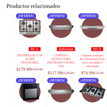
Productos relacionados
¡OFERTA!
¡OFERTA!
¡OFERTA!
RCA
Indurama
RCA
ENCIMERA RCA 5H
CAMPANA
Campana extractora
ACERO
EXTRACTORA
RCA horizontal 76cm
INOXIDABLE
INDURAMA CROMA
acero inoxidable 2
75cm
velocidades
$
179.99
$
194.99
$
117.99
$
74.99
$
129.99
$
79.99
¡OFERTA!
¡OFERTA!
¡OFERTA!