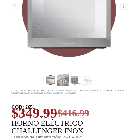
*LA ILUSTRACIÓN, DIMENSIONES Y CARACTERISTICAS PUEDEN LLEGAR A VARIAR CON EL PRODUCTO FINAL,
CUALQUIER DUDA CONSULTAR CON SU VENDEDOR ASIGNADO
COD: 2651
$
349.99
$
416.99
HORNO ELÉCTRICO
CHALLENGER INOX
-Tensión de alimentación: 220 V a.c.