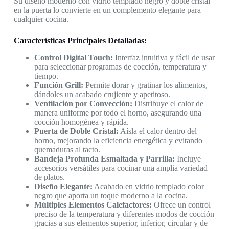
Su diseño moderno con vidrio templado negro y doble cristal
en la puerta lo convierte en un complemento elegante para
cualquier cocina.
Características Principales Detalladas:
Control Digital Touch:
Interfaz intuitiva y fácil de usar
para seleccionar programas de cocción, temperatura y
tiempo.
Función Grill:
Permite dorar y gratinar los alimentos,
dándoles un acabado crujiente y apetitoso.
Ventilación por Convección:
Distribuye el calor de
manera uniforme por todo el horno, asegurando una
cocción homogénea y rápida.
Puerta de Doble Cristal:
Aísla el calor dentro del
horno, mejorando la eficiencia energética y evitando
quemaduras al tacto.
Bandeja Profunda Esmaltada y Parrilla:
Incluye
accesorios versátiles para cocinar una amplia variedad
de platos.
Diseño Elegante:
Acabado en vidrio templado color
negro que aporta un toque moderno a la cocina.
Múltiples Elementos Calefactores:
Ofrece un control
preciso de la temperatura y diferentes modos de cocción
gracias a sus elementos superior, inferior, circular y de