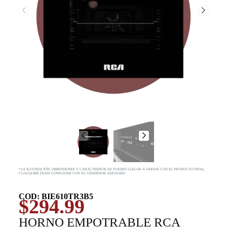
*LA ILUSTRACIÓN, DIMENSIONES Y CARACTERISTICAS PUEDEN LLEGAR A VARIAR CON EL PRODUCTO FINAL,
CUALQUIER DUDA CONSULTAR CON SU VENDEDOR ASIGNADO
COD: BIE610TR3B5
$
294.99
HORNO EMPOTRABLE RCA