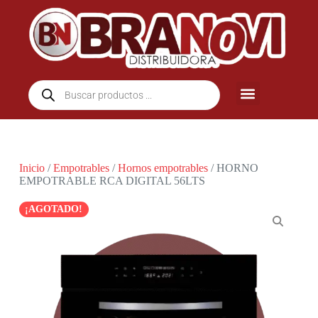
Inicio
/
Empotrables
/
Hornos empotrables
/ HORNO
EMPOTRABLE RCA DIGITAL 56LTS
¡AGOTADO!