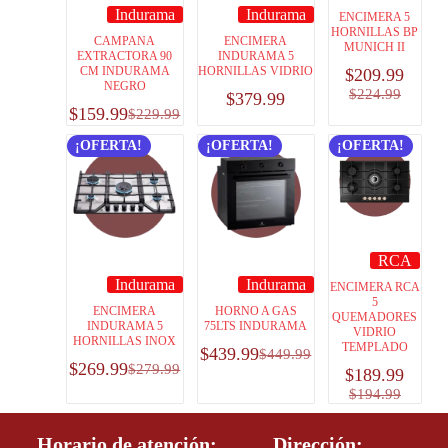
Indurama
Indurama
ENCIMERA 5
HORNILLAS BP
CAMPANA
ENCIMERA
MUNICH II
EXTRACTORA 90
INDURAMA 5
CM INDURAMA
HORNILLAS VIDRIO
$
209.99
NEGRO
$
224.99
$
379.99
$
159.99
$
229.99
¡OFERTA!
¡OFERTA!
¡OFERTA!
RCA
Indurama
Indurama
ENCIMERA RCA
5
ENCIMERA
HORNO A GAS
QUEMADORES
INDURAMA 5
75LTS INDURAMA
VIDRIO
HORNILLAS INOX
TEMPLADO
$
439.99
$
449.99
$
269.99
$
279.99
$
189.99
$
194.99
Horario de atención:
Dirección: