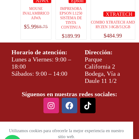
AIWA
Epson
MOUSE
IMPRESORA
INALAMBRICO
EPSON L1250
XTRATECH
AIWA
SISTEMA DE
COMBO XTRATECH AMD
TINTA
$
5.99
$
8.75
RYZEN 3 8GB/512GB
CONTINUA
$
484.99
$
189.99
Horario de atención:
Dirección:
Lunes a Viernes: 9:00 –
Parque
18:00
California 2
Sábados: 9:00 – 14:00
Bodega, Vía a
Daule 11 1/2
Síguenos en nuestras redes sociales:
Utilizamos cookies para ofrecerle la mejor experiencia en nuestro
sitio web.