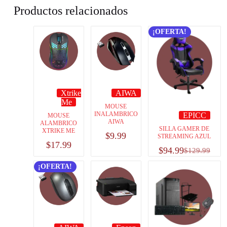
Productos relacionados
¡OFERTA!
Xtrike
AIWA
Me
MOUSE
INALAMBRICO
EPICC
MOUSE
AIWA
ALAMBRICO
SILLA GAMER DE
XTRIKE ME
$
9.99
STREAMING AZUL
$
17.99
$
94.99
$
129.99
¡OFERTA!