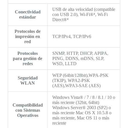
USB de alta velocidad (compatible
Conectividad
con USB 2.0), Wi-Fi®⁴, Wi-Fi
estándar
Direct®⁴
Protocolos de
impresión en
TCP/IPv4, TCP/IPv6
red
Protocolos
SNMP, HTTP, DHCP, APIPA,
para gestión de
PING, DDNS, mDNS, SLP,
redes
WSD, LLTD
WEP (64bit/128bit),WPA-PSK
Seguridad
(TKIP), WPA2-PSK
WLAN
(AES),WPA3-SAE (AES)
Windows Vista® / 7 / 8 / 8.1 / 10 o
más reciente (32bit, 64bit)
Compatibilidad
Windows Server® 2003 (SP2) o
con Sistemas
más reciente Mac OS X 10.5.8 o
Operativos
más reciente, Mac OS 11 o más
reciente