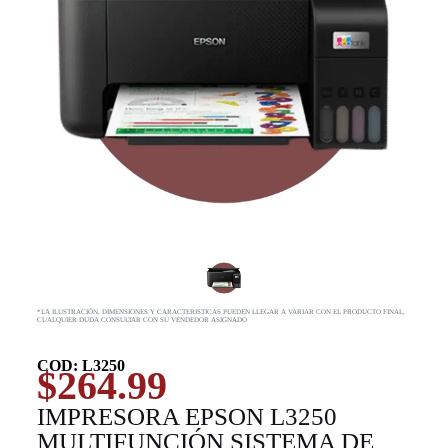
*LA ILUSTRACIÓN, DIMENSIONES Y CARACTERISTICAS PUEDEN LLEGAR A VARIAR CON EL PRODUCTO FINAL,
CUALQUIER DUDA CONSULTAR CON SU VENDEDOR ASIGNADO
COD: L3250
$
264.99
IMPRESORA EPSON L3250
MULTIFUNCIÓN SISTEMA DE