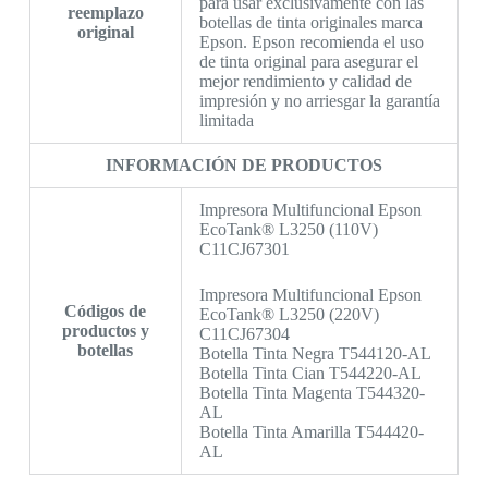
para usar exclusivamente con las
reemplazo
botellas de tinta originales marca
original
Epson. Epson recomienda el uso
de tinta original para asegurar el
mejor rendimiento y calidad de
impresión y no arriesgar la garantía
limitada
INFORMACIÓN DE PRODUCTOS
Impresora Multifuncional Epson
EcoTank® L3250 (110V)
C11CJ67301
Impresora Multifuncional Epson
Códigos de
EcoTank® L3250 (220V)
productos y
C11CJ67304
botellas
Botella Tinta Negra T544120-AL
Botella Tinta Cian T544220-AL
Botella Tinta Magenta T544320-
AL
Botella Tinta Amarilla T544420-
AL