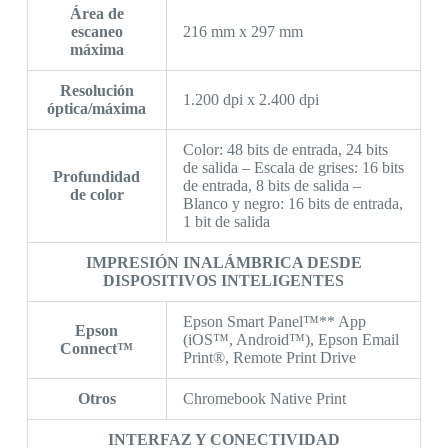
Área de
escaneo
216 mm x 297 mm
máxima
Resolución
1.200 dpi x 2.400 dpi
óptica/máxima
Color: 48 bits de entrada, 24 bits
de salida – Escala de grises: 16 bits
Profundidad
de entrada, 8 bits de salida –
de color
Blanco y negro: 16 bits de entrada,
1 bit de salida
IMPRESIÓN INALÁMBRICA DESDE
DISPOSITIVOS INTELIGENTES
Epson Smart Panel™** App
Epson
(iOS™, Android™), Epson Email
Connect™
Print®, Remote Print Drive
Otros
Chromebook Native Print
INTERFAZ Y CONECTIVIDAD