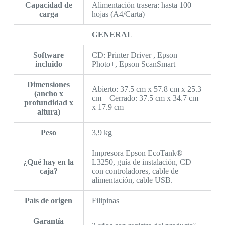
Capacidad de
Alimentación trasera: hasta 100
carga
hojas (A4/Carta)
GENERAL
Software
CD: Printer Driver , Epson
incluido
Photo+, Epson ScanSmart
Dimensiones
Abierto: 37.5 cm x 57.8 cm x 25.3
(ancho x
cm – Cerrado: 37.5 cm x 34.7 cm
profundidad x
x 17.9 cm
altura)
Peso
3,9 kg
Impresora Epson EcoTank®
¿Qué hay en la
L3250, guía de instalación, CD
caja?
con controladores, cable de
alimentación, cable USB.
País de origen
Filipinas
Garantía