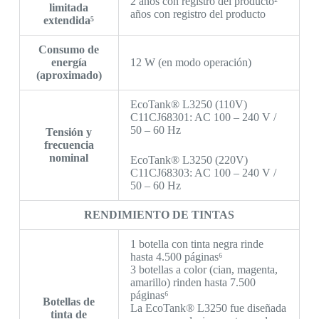
2 años con registro del producto²
limitada
años con registro del producto
extendida⁵
Consumo de
energía
12 W (en modo operación)
(aproximado)
EcoTank® L3250 (110V)
C11CJ68301: AC 100 – 240 V /
50 – 60 Hz
Tensión y
frecuencia
nominal
EcoTank® L3250 (220V)
C11CJ68303: AC 100 – 240 V /
50 – 60 Hz
RENDIMIENTO DE TINTAS
1 botella con tinta negra rinde
hasta 4.500 páginas⁶
3 botellas a color (cian, magenta,
amarillo) rinden hasta 7.500
páginas⁶
Botellas de
La EcoTank® L3250 fue diseñada
tinta de