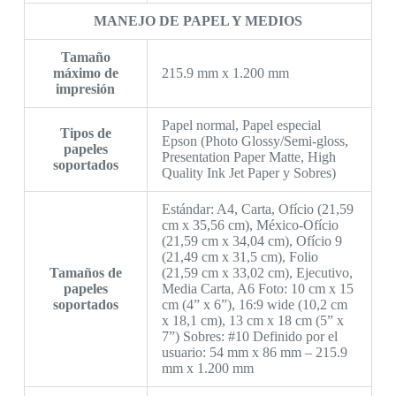
MANEJO DE PAPEL Y MEDIOS
Tamaño
máximo de
215.9 mm x 1.200 mm
impresión
Papel normal, Papel especial
Tipos de
Epson (Photo Glossy/Semi-gloss,
papeles
Presentation Paper Matte, High
soportados
Quality Ink Jet Paper y Sobres)
Estándar: A4, Carta, Ofício (21,59
cm x 35,56 cm), México-Ofício
(21,59 cm x 34,04 cm), Ofício 9
(21,49 cm x 31,5 cm), Folio
Tamaños de
(21,59 cm x 33,02 cm), Ejecutivo,
papeles
Media Carta, A6 Foto: 10 cm x 15
soportados
cm (4” x 6”), 16:9 wide (10,2 cm
x 18,1 cm), 13 cm x 18 cm (5” x
7”) Sobres: #10 Definido por el
usuario: 54 mm x 86 mm – 215.9
mm x 1.200 mm