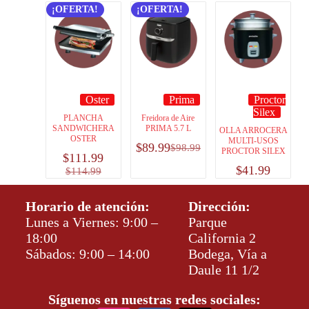
¡OFERTA!
¡OFERTA!
Oster
Prima
Proctor
Silex
PLANCHA
Freidora de Aire
SANDWICHERA
PRIMA 5.7 L
OLLA ARROCERA
OSTER
MULTI-USOS
$
89.99
$
98.99
PROCTOR SILEX
$
111.99
$
41.99
$
114.99
Horario de atención:
Dirección:
Lunes a Viernes: 9:00 –
Parque
18:00
California 2
Sábados: 9:00 – 14:00
Bodega, Vía a
Daule 11 1/2
Síguenos en nuestras redes sociales: