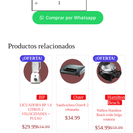
Comprar por Whatsapp
Productos relacionados
¡OFERTA!
¡OFERTA!
BP
Oster
Hamilton
Beach
LICUADORA BP 1.6
Sandwichera Oster® 2
LITROS 2
rebanadas
Waflera Hamilton
VELOCIDADES +
Beach estilo belga
$
34.99
PULSO
rotatoria
$
29.99
$
34.99
$
54.99
$
59.99