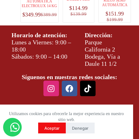
KILOS SEMI-
AUTOMÁTICA
AUTOMÁTICA
ELECTROLUX 14 KG
$
114.99
$
151.99
$
349.99
$
139.99
$
389.99
$
199.99
Horario de atención:
Dirección:
Lunes a Viernes: 9:00 –
Parque
18:00
California 2
Sábados: 9:00 – 14:00
Bodega, Vía a
Daule 11 1/2
Síguenos en nuestras redes sociales:
Utilizamos cookies para ofrecerle la mejor experiencia en nuestro
sitio web.
Aceptar
Denegar