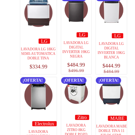
LG
LG
LG
LAVADORA LG
LAVADORA LG
DIGITAL
DIGITAL
LAVADORA LG 18KG
INVERTER 19KG
INVERTER 19KG
SEMI-AUTOMATICA
NEGRA
BLANCA
DOBLE TINA
$
484.99
$
444.99
$
334.99
$
496.99
$
484.99
¡OFERTA!
¡OFERTA!
¡OFERTA!
Zitro
MABE
Electrolux
LAVADORA
LAVADORA MABE
ZITRO 8KG
DOBLE TINA 11
LAVADORA
DOBLE POZO