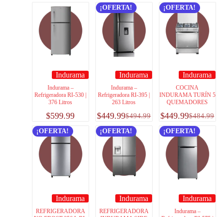
¡OFERTA!
¡OFERTA!
Indurama
Indurama
Indurama
Indurama –
Indurama –
COCINA
Refrigeradora RI-530 |
Refrigeradora RI-395 |
INDURAMA TURÍN 5
376 Litros
263 Litros
QUEMADORES
$
599.99
$
449.99
$
449.99
$
494.99
$
484.99
¡OFERTA!
¡OFERTA!
¡OFERTA!
Indurama
Indurama
Indurama
REFRIGERADORA
REFRIGERADORA
Indurama –