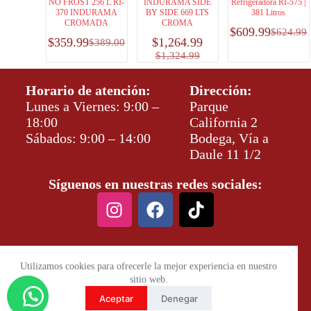
NO FROST 256 L RI-
INDURAMA SIDE
Refrigeradora RI-575 |
370 INDURAMA
BY SIDE 669 LTS
381 Litros
CROMADA
CROMA
$
609.99
$
624.99
$
359.99
$
1,264.99
$
389.00
$
1,324.99
Horario de atención:
Dirección:
Lunes a Viernes: 9:00 –
Parque
18:00
California 2
Sábados: 9:00 – 14:00
Bodega, Vía a
Daule 11 1/2
Síguenos en nuestras redes sociales:
Utilizamos cookies para ofrecerle la mejor experiencia en nuestro
sitio web.
Aceptar
Denegar