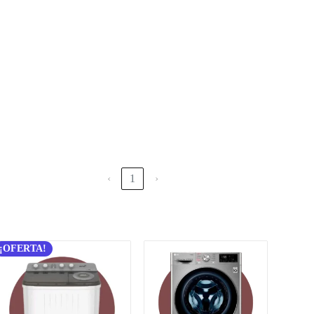
‹
1
›
¡OFERTA!