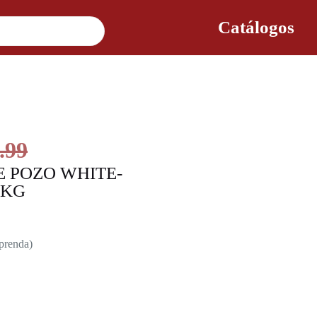
Catálogos
.99
 POZO WHITE-
9KG
 prenda)