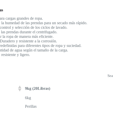
as
para cargas grandes de ropa.
 la humedad de las prendas para un secado más rápido.
l control y selección de los ciclos de lavado.
 las prendas durante el centrifugado.
r la ropa de manera más eficiente.
 Duradero y resistente a la corrosión.
edefinidas para diferentes tipos de ropa y suciedad.
antidad de agua según el tamaño de la carga.
o resistente y ligero.
Sea
9kg (20Libras)
6kg
Perillas