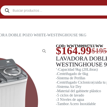
ORA DOBLE POZO WHITE-WESTINGHOUSE 9KG
COD: WWTM09M7XUWW
$
164.99
$
195
LAVADORA DOBLE
WESTINGHOUSE 
‘-Capacidad 9kg (20Libras)
-Centrifugado de 6kg
-Sistema de Perillas
-Centrifugado Ciclonico(cuida tu
-Sistema Air Dry
-Material del gabinete plástico
-5 ciclos de lavado
-3 Niveles de agua
-Tambor Acero Inoxidable