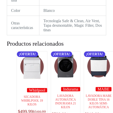
tina
Color
Blanco
Tecnología Safe & Clean, Air Vent,
Otras
Tapa desmontable, Magic Filter, Dos
características
tinas
Productos relacionados
¡OFERTA!
¡OFERTA!
¡OFERTA!
Indurama
MABE
Whirlpool
LAVADORA
LAVADORA MABE
SECADORA
AUTOMÁTICA
DOBLE TINA 16
WHIRLPOOL 19
INDURAMA 21
KILOS SEMI-
KILOS
KILOS
AUTOMÁTICA
$
499.99
$
544.99