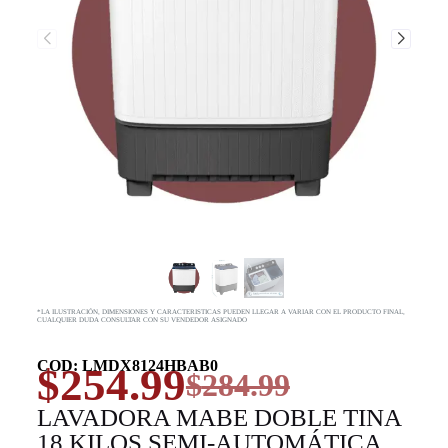
*LA ILUSTRACIÓN, DIMENSIONES Y CARACTERISTICAS PUEDEN LLEGAR A VARIAR CON EL PRODUCTO FINAL,
CUALQUIER DUDA CONSULTAR CON SU VENDEDOR ASIGNADO
COD: LMDX8124HBAB0
$
254.99
$
284.99
LAVADORA MABE DOBLE TINA
18 KILOS SEMI-AUTOMÁTICA