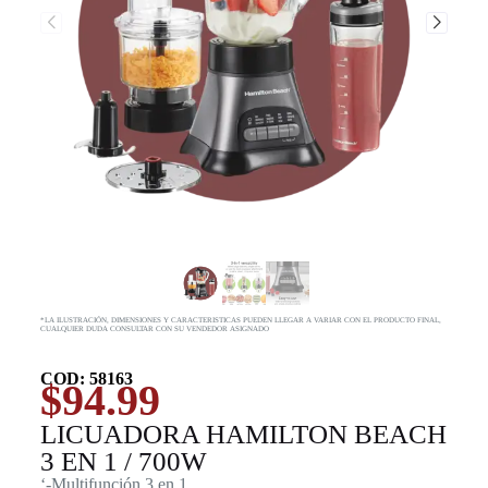
*LA ILUSTRACIÓN, DIMENSIONES Y CARACTERISTICAS PUEDEN LLEGAR A VARIAR CON EL PRODUCTO FINAL,
CUALQUIER DUDA CONSULTAR CON SU VENDEDOR ASIGNADO
COD: 58163
$
94.99
LICUADORA HAMILTON BEACH
3 EN 1 / 700W
‘-Multifunción 3 en 1