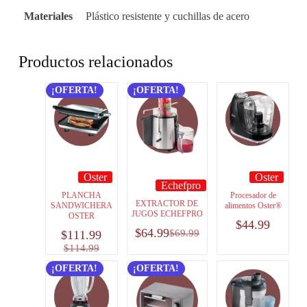
Materiales
Plástico resistente y cuchillas de acero
Productos relacionados
¡OFERTA!
¡OFERTA!
Oster
Oster
Echefpro
PLANCHA
Procesador de
EXTRACTOR DE
SANDWICHERA
alimentos Oster®
JUGOS ECHEFPRO
OSTER
$
44.99
$
64.99
$
69.99
$
111.99
$
114.99
¡OFERTA!
¡OFERTA!