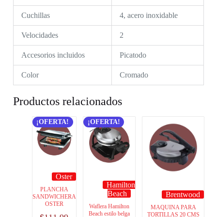
Cuchillas
4, acero inoxidable
Velocidades
2
Accesorios incluidos
Picatodo
Color
Cromado
Productos relacionados
¡OFERTA!
¡OFERTA!
Oster
Hamilton
PLANCHA
Beach
Brentwood
SANDWICHERA
OSTER
Waflera Hamilton
MAQUINA PARA
Beach estilo belga
TORTILLAS 20 CMS