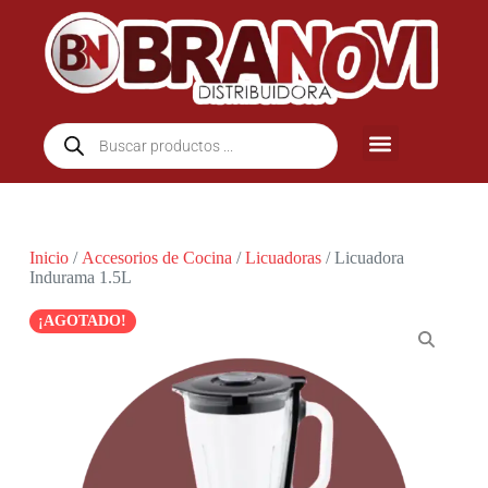
Inicio
/
Accesorios de Cocina
/
Licuadoras
/ Licuadora
Indurama 1.5L
¡AGOTADO!