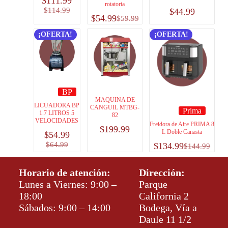
$
111.99
rotatoria
$
114.99
$
44.99
$
54.99
$
59.99
¡OFERTA!
¡OFERTA!
BP
MAQUINA DE
LICUADORA BP
CANGUIL MTBG-
Prima
1.7 LITROS 5
82
VELOCIDADES
Freidora de Aire PRIMA 8
$
199.99
L Doble Canasta
$
54.99
$
64.99
$
134.99
$
144.99
Horario de atención:
Dirección:
Lunes a Viernes: 9:00 –
Parque
18:00
California 2
Sábados: 9:00 – 14:00
Bodega, Vía a
Daule 11 1/2