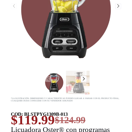
*LA ILUSTRACIÓN, DIMENSIONES Y CARACTERISTICAS PUEDEN LLEGAR A VARIAR CON EL PRODUCTO FINAL,
CUALQUIER DUDA CONSULTAR CON SU VENDEDOR ASIGNADO
COD: BLSTPYG1309B-013
$
119.99
$
124.99
Licuadora Oster® con programas