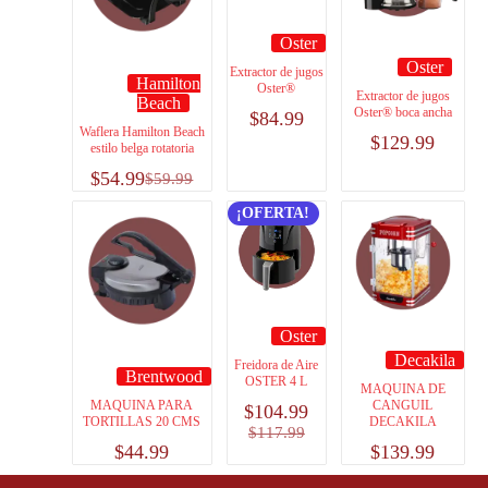
Oster
Oster
Extractor de jugos
Hamilton
Oster®
Extractor de jugos
Beach
Oster® boca ancha
$
84.99
Waflera Hamilton Beach
$
129.99
estilo belga rotatoria
$
54.99
$
59.99
¡OFERTA!
Oster
Decakila
Freidora de Aire
Brentwood
OSTER 4 L
MAQUINA DE
MAQUINA PARA
CANGUIL
$
104.99
TORTILLAS 20 CMS
DECAKILA
$
117.99
$
44.99
$
139.99