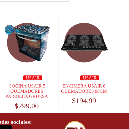
USAIR
USAIR
COCINA USAIR 5
ENCIMERA USAIR 6
QUEMADORES
QUEMADORES 90CM
PARRILLA GRUESA
$
194.99
$
299.00
edes sociales: