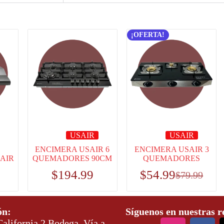
¡OFERTA!
USAIR
USAIR
ENCIMERA USAIR 6
ENCIMERA USAIR 3
AIR
QUEMADORES 90CM
QUEMADORES
$
194.99
$
54.99
$
79.99
ón:
Síguenos en nuestras r
alifornia 2 Bodega, Vía a