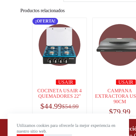
Productos relacionados
¡OFERTA!
USAIR
USAIR
COCINETA USAIR 4
CAMPANA
QUEMADORES 22″
EXTRACTORA US
90CM
$
44.99
$
54.99
$
79.99
Utilizamos cookies para ofrecerle la mejor experiencia en
Horario de atención:
Direcci
nuestro sitio web.
Lunes a Viernes: 9:00 – 18:00
Parque C