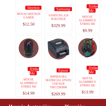
Xtrike
Meetion
Samsung
Me
MOUSE MEETION
SAMSUNG A26
MOUSE
GAMER
8GB/256GB
ALAMBRICO
$
12.50
XTRIKE ME
$
329.99
$
9.99
Xtrike
Xtrike
Epson
Me
Me
IMPRESORA
MOUSE
MOUSE
MATRICIAL EPSON
ALAMBRICO
ALAMBRICO
USB NGR
XTRIKE ME
XTRIKE ME
TMU220D806
$
13.99
$
14.99
$
269.99