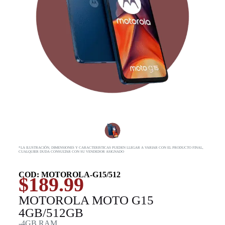
*LA ILUSTRACIÓN, DIMENSIONES Y CARACTERISTICAS PUEDEN LLEGAR A VARIAR CON EL PRODUCTO FINAL,
CUALQUIER DUDA CONSULTAR CON SU VENDEDOR ASIGNADO
COD: MOTOROLA-G15/512
$
189.99
MOTOROLA MOTO G15
4GB/512GB
-4GB RAM