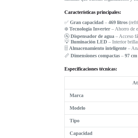
Características principales:
✅
Gran capacidad
–
469 litros
(refr
❄️
Tecnología Inverter
– Ahorro de e
🚰
Dispensador de agua
– Acceso fác
💡
Iluminación LED
– Interior brilla
🗄️
Almacenamiento inteligente
– Ana
📏
Dimensiones compactas
–
97 cm 
Especificaciones técnicas:
At
Marca
Modelo
Tipo
Capacidad