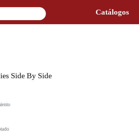
Catálogos
es Side By Side
iento
tado