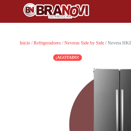
Inicio
/
Refrigeradores
/
Neveras Side by Side
/ Nevera HKP
¡AGOTADO!