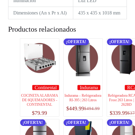
Iluminación
Luz LED
Dimensiones (An x Pr x Al)
435 x 435 x 1018 mm
Productos relacionados
¡OFERTA!
¡OFERTA!
Continental
Indurama
RC
COCINETA ALABAMA
Indurama – Refrigeradora
Refrigeradora RC
DE 6QUEMADORES -
RI-395 | 263 Litros
Frost 263 Litros 
CONTINENTAL
262BD
$
449.99
$
494.99
$
79.99
$
339.99
$
37
¡OFERTA!
¡OFERTA!
¡OFERTA!