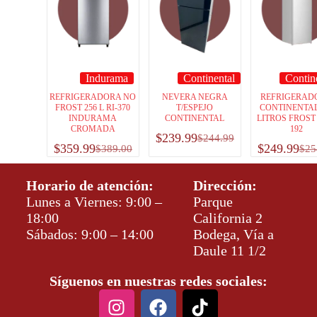
Indurama
Continental
Contin
REFRIGERADORA NO
NEVERA NEGRA
REFRIGERAD
FROST 256 L RI-370
T/ESPEJO
CONTINENTAL
INDURAMA
CONTINENTAL
LITROS FROST
CROMADA
192
$
239.99
$
244.99
$
359.99
$
249.99
$
389.00
$
25
Horario de atención:
Dirección:
Lunes a Viernes: 9:00 –
Parque
18:00
California 2
Sábados: 9:00 – 14:00
Bodega, Vía a
Daule 11 1/2
Síguenos en nuestras redes sociales: