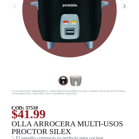
*LA ILUSTRACIÓN, DIMENSIONES Y CARACTERISTICAS PUEDEN LLEGAR A VARIAR CON EL PRODUCTO FINAL,
CUALQUIER DUDA CONSULTAR CON SU VENDEDOR ASIGNADO
COD: 37510
$
41.99
OLLA ARROCERA MULTI-USOS
PROCTOR SILEX
‘- El tamaño compacto es perfecto para cocinar