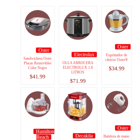
Oster
Oster
Electrolux
Exprimidor de
Sandwichera Oster
cítricos Oster®
OLLA ARROCERA
Placas Removibles
ELECTROLUX 1.8
$
34.99
Color Negro
LITROS
$
41.99
$
71.99
Oster
Hamilton
Decakila
Batidora de mano
Beach