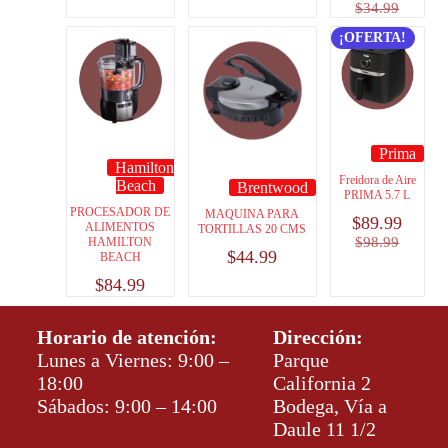
$
34.99
¡OFERTA!
Prima
Hamilton
Freidora de Aire
Beach
Brentwood
PRIMA 5.7 L
PROCESADOR DE
MAQUINA PARA
$
89.99
ALIMENTOS
TORTILLAS 20 CMS
$
98.99
HAMILTON
$
44.99
BEACH
$
84.99
Horario de atención:
Dirección:
Lunes a Viernes: 9:00 –
Parque
18:00
California 2
Sábados: 9:00 – 14:00
Bodega, Vía a
Daule 11 1/2