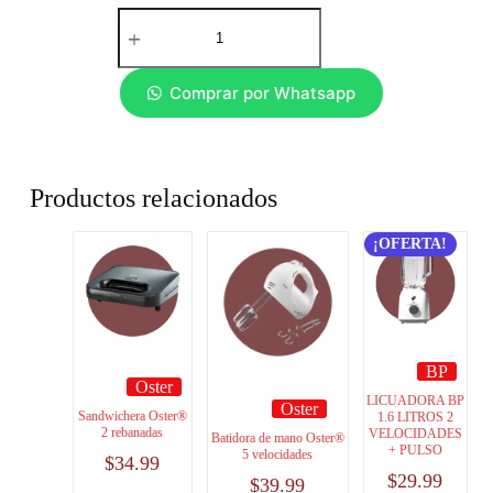
Comprar por Whatsapp
Productos relacionados
¡OFERTA!
BP
Oster
LICUADORA BP
Oster
Sandwichera Oster®
1.6 LITROS 2
2 rebanadas
VELOCIDADES
Batidora de mano Oster®
+ PULSO
5 velocidades
$
34.99
$
29.99
$
39.99