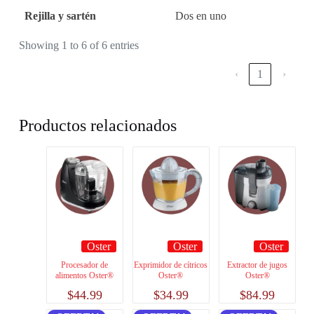
Rejilla y sartén
Dos en uno
Showing 1 to 6 of 6 entries
‹
1
›
Productos relacionados
Oster
Oster
Oster
Procesador de
Exprimidor de cítricos
Extractor de jugos
alimentos Oster®
Oster®
Oster®
$
44.99
$
34.99
$
84.99