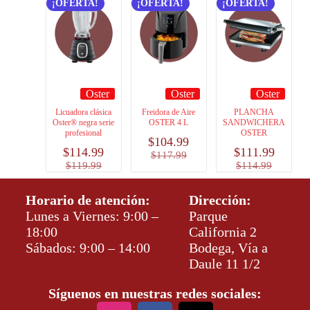
¡OFERTA!
¡OFERTA!
¡OFERTA!
Oster
Oster
Oster
Licuadora clásica
Freidora de Aire
PLANCHA
Oster® negra serie
OSTER 4 L
SANDWICHERA
profesional
OSTER
$
104.99
$
114.99
$
111.99
$
117.99
$
119.99
$
114.99
Horario de atención:
Dirección:
Lunes a Viernes: 9:00 –
Parque
18:00
California 2
Sábados: 9:00 – 14:00
Bodega, Vía a
Daule 11 1/2
Síguenos en nuestras redes sociales: