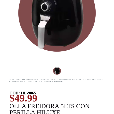
*LA ILUSTRACIÓN, DIMENSIONES Y CARACTERISTICAS PUEDEN LLEGAR A VARIAR CON EL PRODUCTO FINAL,
CUALQUIER DUDA CONSULTAR CON SU VENDEDOR ASIGNADO
COD: HL-9065
$
49.99
OLLA FREIDORA 5LTS CON
PERILLA HILUXE