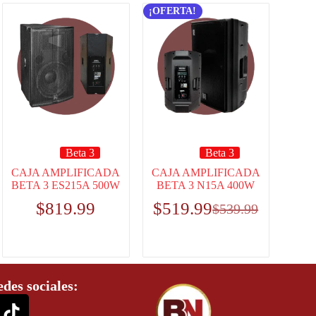
¡OFERTA!
Beta 3
Beta 3
CAJA AMPLIFICADA
CAJA AMPLIFICADA
BETA 3 ES215A 500W
BETA 3 N15A 400W
$
819.99
$
519.99
$
539.99
edes sociales: