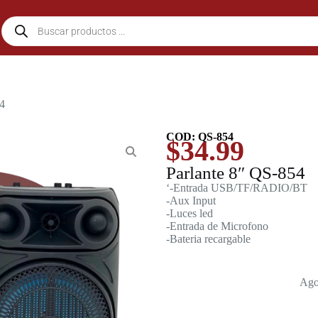
54
COD: QS-854
$
34.99
Parlante 8″ QS-854
‘-Entrada USB/TF/RADIO/BT
-Aux Input
-Luces led
-Entrada de Microfono
-Bateria recargable
Ago