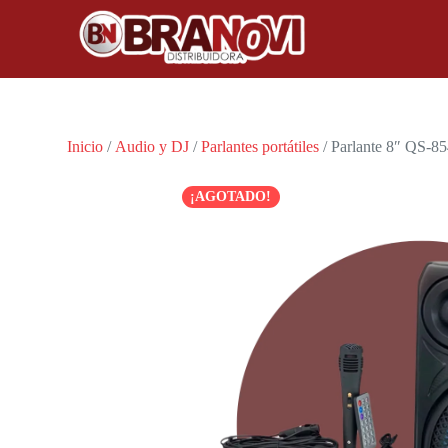
Inicio
/
Audio y DJ
/
Parlantes portátiles
/ Parlante 8″ QS-8
¡AGOTADO!