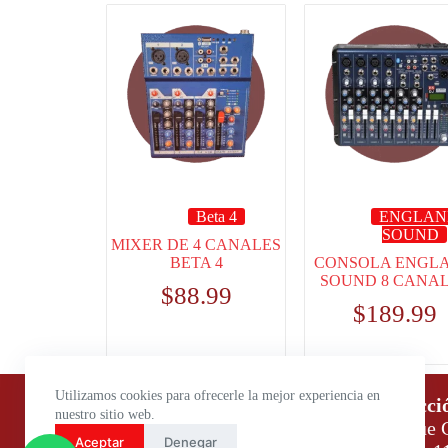
Beta 4
ENGLAN
SOUND
MIXER DE 4 CANALES
BETA 4
CONSOLA ENGL
SOUND 8 CANA
$
88.99
$
189.99
Utilizamos cookies para ofrecerle la mejor experiencia en
Horario de atención:
Direcci
nuestro sitio web.
Lunes a Viernes: 9:00 – 18:00
Parque C
Aceptar
Denegar