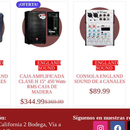
¡OFERTA!
D
ENGLAND
ENGLAND
SOUND
SOUND
AND
CAJA AMPLIFICADA
CONSOLA ENGLAND
LES
CLASE H 15″ 450 Watts
SOUND DE 4 CANALES
RMS CAJA DE
$
89.99
MADERA
$
344.99
$
369.99
ón:
Síguenos en nuestras r
alifornia 2 Bodega, Vía a