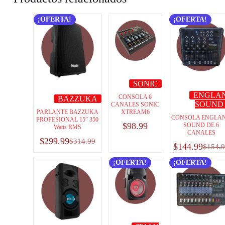
¡OFERTA!
¡OFERTA!
SONIC
ENGLA
CONSOLA 6
BAZZUKA
SOUND
CANALES SONIC
PARLANTE BAZZUKA
XTREAM6
CONSOLA ENGLA
PROFESIONAL 15″ 350
$
98.99
SOUND DE 6
Watts RMS
CANALES
$
299.99
$
314.99
$
144.99
$
154.
¡OFERTA!
¡OFERTA!