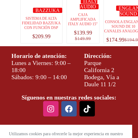
ITALY
AUDIO
ENGLA
BAZZUKA
SOUND
CAJA
SISTEMA DE ALTA
AMPLIFICADA
CONSOLA ENGLA
FIDELIDAD BAZZUKA
ITALY AUDIO 15″
SOUND DE 10
CON FUNCIÓN DSP
CANALES ANALO
$
139.99
$
209.99
$
149.99
$
174.99
$
194.
Horario de atención:
Dirección:
Lunes a Viernes: 9:00 –
Parque
18:00
California 2
Sábados: 9:00 – 14:00
Bodega, Vía a
Daule 11 1/2
Síguenos en nuestras redes sociales:
Utilizamos cookies para ofrecerle la mejor experiencia en nuestro