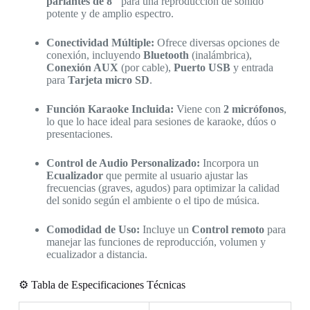
parlantes de 8″
para una reproducción de sonido
potente y de amplio espectro.
Conectividad Múltiple:
Ofrece diversas opciones de
conexión, incluyendo
Bluetooth
(inalámbrica),
Conexión AUX
(por cable),
Puerto USB
y entrada
para
Tarjeta micro SD
.
Función Karaoke Incluida:
Viene con
2 micrófonos
,
lo que lo hace ideal para sesiones de karaoke, dúos o
presentaciones.
Control de Audio Personalizado:
Incorpora un
Ecualizador
que permite al usuario ajustar las
frecuencias (graves, agudos) para optimizar la calidad
del sonido según el ambiente o el tipo de música.
Comodidad de Uso:
Incluye un
Control remoto
para
manejar las funciones de reproducción, volumen y
ecualizador a distancia.
⚙️ Tabla de Especificaciones Técnicas