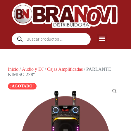
Inicio
/
Audio y DJ
/
Cajas Amplificadas
/ PARLANTE
KIMISO 2×8″
¡AGOTADO!