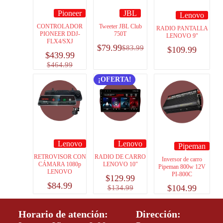
Pioneer
JBL
Lenovo
CONTROLADOR
Tweeter JBL Club
RADIO PANTALLA
PIONEER DDJ-
750T
LENOVO 9″
FLX4/SXJ
$
79.99
$
83.99
$
109.99
$
439.99
$
464.99
¡OFERTA!
Lenovo
Lenovo
Pipeman
RETROVISOR CON
RADIO DE CARRO
Inversor de carro
CÁMARA 1080p
LENOVO 10″
Pipeman 800w 12V
LENOVO
PI-800C
$
129.99
$
84.99
$
104.99
$
134.99
Horario de atención:
Dirección: