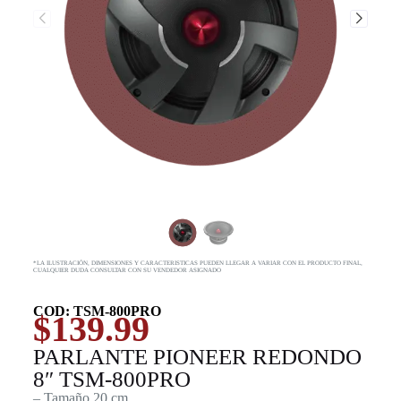
*LA ILUSTRACIÓN, DIMENSIONES Y CARACTERISTICAS PUEDEN LLEGAR A VARIAR CON EL PRODUCTO FINAL,
CUALQUIER DUDA CONSULTAR CON SU VENDEDOR ASIGNADO
COD: TSM-800PRO
$
139.99
PARLANTE PIONEER REDONDO
8″ TSM-800PRO
– Tamaño 20 cm