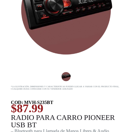
*LA ILUSTRACIÓN, DIMENSIONES Y CARACTERISTICAS PUEDEN LLEGAR A VARIAR CON EL PRODUCTO FINAL,
CUALQUIER DUDA CONSULTAR CON SU VENDEDOR ASIGNADO
COD: MVH-S235BT
$
87.99
RADIO PARA CARRO PIONEER
USB BT
– Bluetooth para Llamada de Manos Libres & Audio