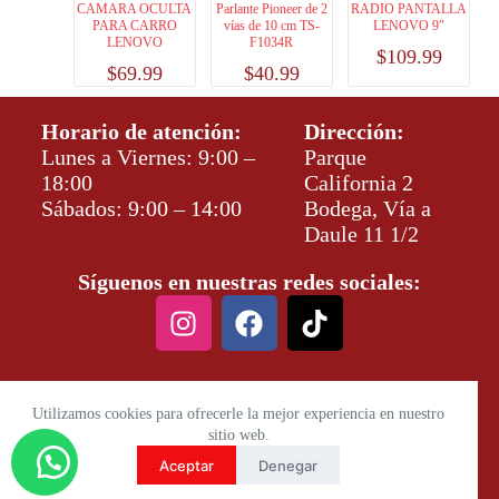
CAMARA OCULTA
Parlante Pioneer de 2
RADIO PANTALLA
PARA CARRO
vías de 10 cm TS-
LENOVO 9″
LENOVO
F1034R
$
109.99
$
69.99
$
40.99
Horario de atención:
Dirección:
Lunes a Viernes: 9:00 –
Parque
18:00
California 2
Sábados: 9:00 – 14:00
Bodega, Vía a
Daule 11 1/2
Síguenos en nuestras redes sociales:
Utilizamos cookies para ofrecerle la mejor experiencia en nuestro
sitio web.
Aceptar
Denegar