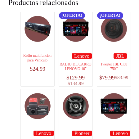
Productos relacionados
¡OFERTA!
¡OFERTA!
Radio multifuncion
Lenovo
JBL
para Vehículo
RADIO DE CARRO
Tweeter JBL Club
$
24.99
LENOVO 10″
750T
$
129.99
$
79.99
$
83.99
$
134.99
Lenovo
Pioneer
Lenovo