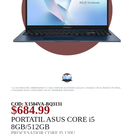
*LA ILUSTRACIÓN, DIMENSIONES Y CARACTERISTICAS PUEDEN LLEGAR A VARIAR CON EL PRODUCTO FINAL,
CUALQUIER DUDA CONSULTAR CON SU VENDEDOR ASIGNADO
COD: X1504VA-BQ3131
$
684.99
PORTATIL ASUS CORE i5
8GB/512GB
PROCESADOR CORE I5 120U