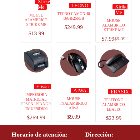
Xtrike
TECNO
Xtrike
Me
Me
TECNO CAMON 40
MOUSE
16GB/256GB
ALAMBRICO
MOUSE
XTRIKE ME
ALAMBRICO
$
249.99
XTRIKE ME
$
13.99
$
7.99
$
9.99
Epson
AIWA
EBASIX
IMPRESORA
MOUSE
MATRICIAL
TELEFONO
INALAMBRICO
EPSON USB NGR
ALAMBRICO
AIWA
TMU220D806
EBASIX
$
9.99
$
269.99
$
22.99
Horario de atención:
Dirección: