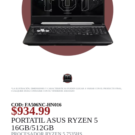
*LA ILUSTRACIÓN, DIMENSIONES Y CARACTERISTICAS PUEDEN LLEGAR A VARIAR CON EL PRODUCTO FINAL,
CUALQUIER DUDA CONSULTAR CON SU VENDEDOR ASIGNADO
COD: FA506NC-HN016
$
934.99
PORTATIL ASUS RYZEN 5
16GB/512GB
PROCESADOR RYZEN 5 7535HS