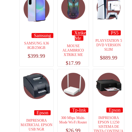
Xtrike
PS5
Samsung
Me
PLAYSTATION 5
SAMSUNG A36
DVD VERSION
MOUSE
8GB/256GB
SLIM
ALAMBRICO
XTRIKE ME
$
399.99
$
889.99
$
17.99
Tp-link
Epson
Epson
300 Mbps Multi-
IMPRESORA
IMPRESORA
Mode Wi-Fi Router
EPSON L1250
MATRICIAL EPSON
SISTEMA DE
USB NGR
$
26.99
TINTA CONTINUA