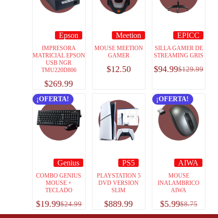
Epson
Meetion
EPICC
IMPRESORA
MOUSE MEETION
SILLA GAMER DE
MATRICIAL EPSON
GAMER
STREAMING GRIS
USB NGR
$
12.50
$
94.99
$
129.99
TMU220D806
$
269.99
¡OFERTA!
¡OFERTA!
Genius
PS5
AIWA
COMBO GENIUS
PLAYSTATION 5
MOUSE
MOUSE +
DVD VERSION
INALAMBRICO
TECLADO
SLIM
AIWA
$
19.99
$
889.99
$
5.99
$
24.99
$
8.75