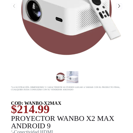
*LA ILUSTRACIÓN, DIMENSIONES Y CARACTERISTICAS PUEDEN LLEGAR A VARIAR CON EL PRODUCTO FINAL,
CUALQUIER DUDA CONSULTAR CON SU VENDEDOR ASIGNADO
COD: WANBO-X2MAX
$
214.99
PROYECTOR WANBO X2 MAX
ANDROID 9
‘-Conectividad HDMI