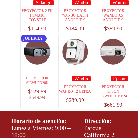
Salange
Wanbo
Wanbo
PROYECTOR 2 EN
PROYECTOR
PROYECTOR
1 SMART
WANBO DALI 1
WANBO X5
CONSOLE
ANDROID 9
ANDROID 9
$
114.99
$
184.99
$
359.99
¡OFERTA!
PROYECTOR
Wanbo
Epson
VIEWLED20K
PROYECTOR
PROYECTOR
$
529.99
WANBO T2 ULTRA
EPSON
POWERLITE E24
$
549.99
$
289.99
$
661.99
Horario de atención:
Dirección:
Lunes a Viernes: 9:00 –
Parque
18:00
California 2