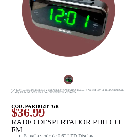
*LA ILUSTRACIÓN, DIMENSIONES Y CARACTERISTICAS PUEDEN LLEGAR A VARIAR CON EL PRODUCTO FINAL,
CUALQUIER DUDA CONSULTAR CON SU VENDEDOR ASIGNADO
COD: PAR1012BTGR
$
36.99
RADIO DESPERTADOR PHILCO
FM
Pantalla verde de 0.6″ LED Display