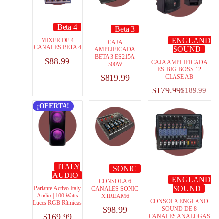
Beta 4
Beta 3
ENGLAND
MIXER DE 4
CAJA
CANALES BETA 4
SOUND
AMPLIFICADA
BETA 3 ES215A
$
88.99
CAJA AMPLIFICADA
500W
ES-BIG-BOSS-12
$
819.99
CLASE AB
$
179.99
$
189.99
¡OFERTA!
ITALY
SONIC
AUDIO
ENGLAND
CONSOLA 6
SOUND
Parlante Activo Italy
CANALES SONIC
Audio | 100 Watts
XTREAM6
CONSOLA ENGLAND
Luces RGB Rítmicas
$
98.99
SOUND DE 8
$
169.99
CANALES ANALOGAS