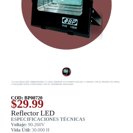
*LA ILUSTRACIÓN, DIMENSIONES Y CARACTERISTICAS PUEDEN LLEGAR A VARIAR CON EL PRODUCTO FINAL,
CUALQUIER DUDA CONSULTAR CON SU VENDEDOR ASIGNADO
COD: BP00720
$
29.99
Reflector LED
ESPECIFICACIONES TÉCNICAS
Voltaje:
90-260V
Vida Útil:
30.000 H