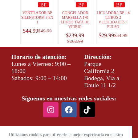
BP
BP
BP
VENTILADOR BP
CONGELADOR
LICUADORA BP 1.6
SILENSTORM 3 EN
MARSELLA 170
LITROS 2
1
LITROS TAPA DE
VELOCIDADES +
VIDRIO
PULSO
$
44.99
$
49.99
$
239.99
$
29.99
$
34.99
$
262.99
Horario de atención:
Dirección:
Lunes a Viernes: 9:00 –
Parque
18:00
California 2
Sábados: 9:00 – 14:00
Bodega, Vía a
Daule 11 1/2
Síguenos en nuestras redes sociales:
Utilizamos cookies para ofrecerle la mejor experiencia en nuestro