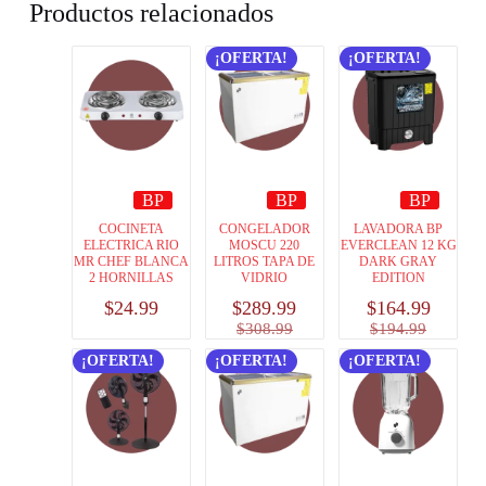
Productos relacionados
¡OFERTA!
¡OFERTA!
BP
BP
BP
COCINETA
CONGELADOR
LAVADORA BP
ELECTRICA RIO
MOSCU 220
EVERCLEAN 12 KG
MR CHEF BLANCA
LITROS TAPA DE
DARK GRAY
2 HORNILLAS
VIDRIO
EDITION
$
24.99
$
289.99
$
164.99
$
308.99
$
194.99
¡OFERTA!
¡OFERTA!
¡OFERTA!